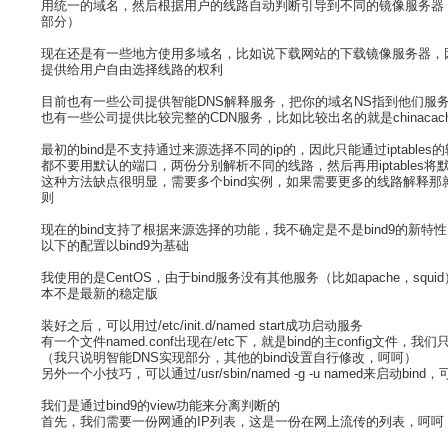
用统一的域名，然后根据用户的线路自动判断引导到不同的镜像服务器，
部分）
现在还是有一些地方使用多域名，比如说下载网站的下载镜像服务器，
提供给用户自由选择线路的权利
目前也有一些公司提供智能DNS解释服务，把你的域名NS指到他们服务
也有一些公司提供比较完整的CDN服务，比如比较出名的就是chinaca
最初的bind是不支持通过来源选择不同的ip的，因此只能通过iptable
都不要用默认的端口，两份分别解析不同的线路，然后再用iptables将默
这种方法缺点很明显，需要多个bind实例，如果需要更多的线路解释那就还要再开
则
现在的bind支持了根据来源选择的功能，我不确定是不是bind9的新特性
以下的配置以bind9为基础
我使用的是CentOS，由于bind服务没有其他服务（比如apache，
本不是最新的稳定版
装好之后，可以用过/etc/init.d/named start成功启动服务
有一个文件named.conf出现在/etc下，就是bind的主config文件，我
（我只说明智能DNS实现部分，其他的bind设置自行修改，呵呵）
另外一个小技巧，可以通过/usr/sbin/named -g -u named来启动
我们是通过bind9的view功能来分离判断的
首先，我们需要一份网通的IP列表，这是一份在网上流传的列表，呵呵