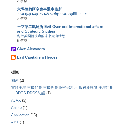
2 年前
朱學恒的阿宅萬事通事務所
??�����£º?�ձ¾?�þ??�´?�޾Ö?...:>
7 年前
王立第二戰研所 Evil Overlord International affairs
and Strategic Studies
對於美國新政府的未來走向猜想
9 年前
Chez Alexandra
Evil Capitalism Heroes
標籤
和運
(2)
實體主機 主機代管 主機託管 服務器租用 服務器託管 主機租用
DDOS DDOS防護
(1)
AJAX
(3)
Anime
(1)
Application
(15)
APT
(1)