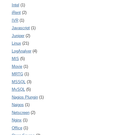
Intel
(1)
iRent
(2)
IVR
(1)
Javascript
(1)
Juniper
(2)
Linux
(21)
LogAnalyer
(4)
MIS
(5)
Movie
(1)
MRTG
(1)
MSSQL
(3)
MySQL
(5)
Nagios Plungin
(1)
Naigos
(1)
Netscreen
(2)
Nginx
(1)
Office
(1)