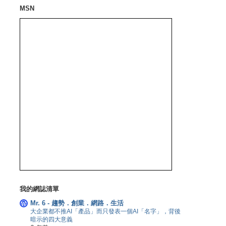
MSN
我的網誌清單
Mr. 6 - 趨勢．創業．網路．生活
大企業都不推AI「產品」而只發表一個AI「名字」，背後
暗示的四大意義