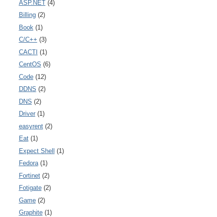
ASP.NET
(4)
Billing
(2)
Book
(1)
C/C++
(3)
CACTI
(1)
CentOS
(6)
Code
(12)
DDNS
(2)
DNS
(2)
Driver
(1)
easyrent
(2)
Eat
(1)
Expect Shell
(1)
Fedora
(1)
Fortinet
(2)
Fotigate
(2)
Game
(2)
Graphite
(1)