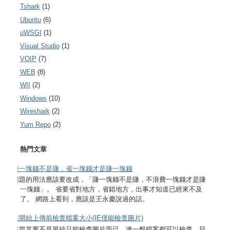
Tshark
(1)
Ubuntu
(6)
uWSGI
(1)
Visual Studio
(1)
VOIP
(7)
WEB
(8)
WII
(2)
Windows
(10)
Wireshark
(2)
Yum Repo
(2)
熱門文章
賺一塊錢不是賺，省一塊錢才是賺一塊錢
標題的用法應該要改成，「賺一塊錢不是賺，不浪費一塊錢才是賺
一塊錢」。 省要省對地方，省錯地方，出事才知道已經來不及
了。 網路上看到，應該是王永慶說過的話。
在開始上傳前檢查檔案大小(IE僅能檢查圖片)
這篇其實不是單純只能檢查圖片而已，連一般檔案都可以檢查。目