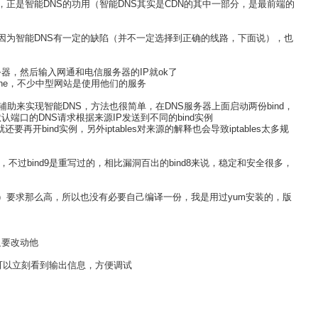
正是智能DNS的功用（智能DNS其实是CDN的其中一部分，是最前端的
因为智能DNS有一定的缺陷（并不一定选择到正确的线路，下面说），也
器，然后输入网通和电信服务器的IP就ok了
che，不少中型网站是使用他们的服务
s的辅助来实现智能DNS，方法也很简单，在DNS服务器上面启动两份bind，
认端口的DNS请求根据来源IP发送到不同的bind实例
bind实例，另外iptables对来源的解释也会导致iptables太多规
，不过bind9是重写过的，相比漏洞百出的bind8来说，稳定和安全很多，
squid）要求那么高，所以也没有必要自己编译一份，我是用过yum安装的，版
们只要改动他
bind，可以立刻看到输出信息，方便调试