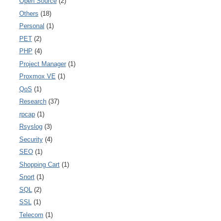
Open Source
(2)
Others
(18)
Personal
(1)
PET
(2)
PHP
(4)
Project Manager
(1)
Proxmox VE
(1)
QoS
(1)
Research
(37)
rpcap
(1)
Rsyslog
(3)
Security
(4)
SEO
(1)
Shopping Cart
(1)
Snort
(1)
SQL
(2)
SSL
(1)
Telecom
(1)